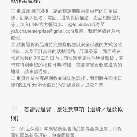
款作業流程】
◎ 退貨原則詳閱後，請於指定期限內提供您的訂單編
號、訂購人姓名、電話、退貨原因描述、產品相關照片
等，加入LINE官方帳號(ID：@fsj5685y)或寄至
yafuchanenterprise@gmail.com反應，我們將儘速為您
處理。
◎ 請將退貨商品維持完整樣貌並以安全保護的方式包裝
封箱，以及下訂當時的活動贈品、訂單發票，我們將在
您通知後的3個工作日內，請快遞至原收件地址取貨，若
您有特別希望的收貨日期/時段，或者需變更收取退貨的
地址，請來信通知。
◎ 退貨作業在商品回收並確認無誤後，我們將在回收日
後7個工作天(不含假日)內完成退刷／退款作業。
10.
若需要退貨，應注意事項【退貨／退款原
則】
◎ 《商品保證》本網站所販售商品皆為全新正貨，可保
固範圍為新品瑕疵，無保固期限。