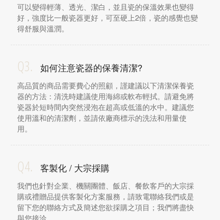
可以變得輕薄、透光、潔白，並且瓷的保溫效果也變得
好，強度比一般瓷器更好，可至硬上2倍，瓷的感覺也變
得舒服與溫潤。
Q3.
如何注意瓷器的保養清潔?
高品質的商品需要費心的照顧，謹建議以下清潔保養瓷
器的方法：清洗時建議使用海綿或軟布輕拭。請避免將
瓷器於短時間內突然浸泡在超高或低溫的水中。建議您
使用溫和的清潔劑，並請依廠商標示的洗法和用量使
用。
Q4.
客製化 / 大宗採購
我們也針對企業、機關團體、飯店、餐飲客戶的大宗採
購或禮贈品提供客製化方案服務，請致電聯絡我們或是
留下您的聯絡方式及簡述您欲採購之項目；我們將盡快
與您接洽。