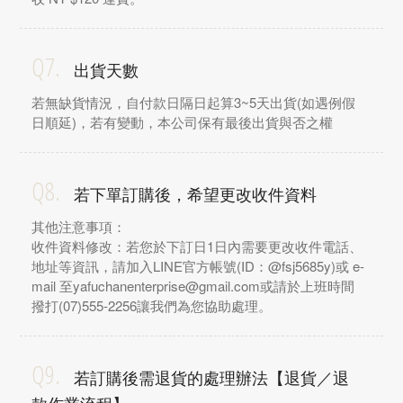
Q7.
出貨天數
若無缺貨情況，自付款日隔日起算3~5天出貨(如遇例假
日順延)，若有變動，本公司保有最後出貨與否之權
Q8.
若下單訂購後，希望更改收件資料
其他注意事項：
收件資料修改：若您於下訂日1日內需要更改收件電話、
地址等資訊，請加入LINE官方帳號(ID：@fsj5685y)或 e-
mail 至yafuchanenterprise@gmail.com或請於上班時間
撥打(07)555-2256讓我們為您協助處理。
Q9.
若訂購後需退貨的處理辦法【退貨／退