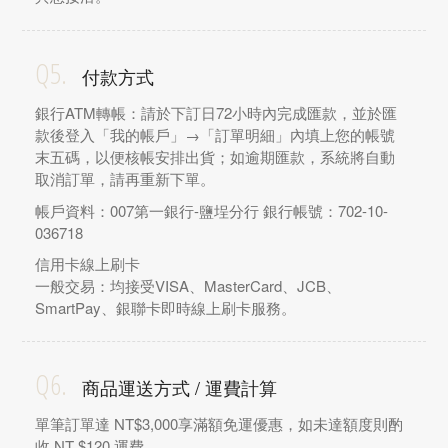
Q5.
付款方式
銀行ATM轉帳：請於下訂日72小時內完成匯款，並於匯
款後登入「我的帳戶」→「訂單明細」內填上您的帳號
末五碼，以便核帳安排出貨；如逾期匯款，系統將自動
取消訂單，請再重新下單。
帳戶資料：007第一銀行-鹽埕分行 銀行帳號：702-10-
036718
信用卡線上刷卡
一般交易：均接受VISA、MasterCard、JCB、
SmartPay、銀聯卡即時線上刷卡服務。
Q6.
商品運送方式 / 運費計算
單筆訂單達 NT$3,000享滿額免運優惠，如未達額度則酌
收 NT $120 運費。