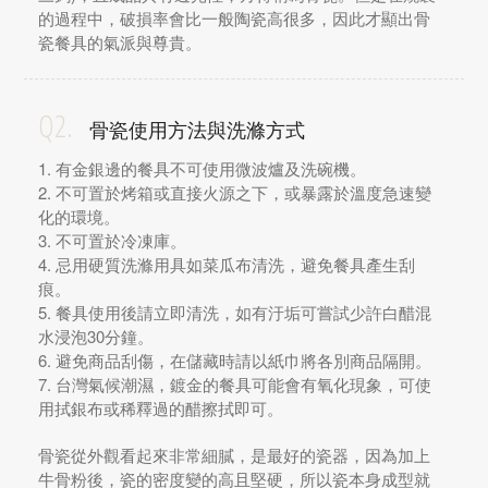
的過程中，破損率會比一般陶瓷高很多，因此才顯出骨
瓷餐具的氣派與尊貴。
Q2.
骨瓷使用方法與洗滌方式
1. 有金銀邊的餐具不可使用微波爐及洗碗機。
2. 不可置於烤箱或直接火源之下，或暴露於溫度急速變
化的環境。
3. 不可置於冷凍庫。
4. 忌用硬質洗滌用具如菜瓜布清洗，避免餐具產生刮
痕。
5. 餐具使用後請立即清洗，如有汙垢可嘗試少許白醋混
水浸泡30分鐘。
6. 避免商品刮傷，在儲藏時請以紙巾將各別商品隔開。
7. 台灣氣候潮濕，鍍金的餐具可能會有氧化現象，可使
用拭銀布或稀釋過的醋擦拭即可。
骨瓷從外觀看起來非常細膩，是最好的瓷器，因為加上
牛骨粉後，瓷的密度變的高且堅硬，所以瓷本身成型就