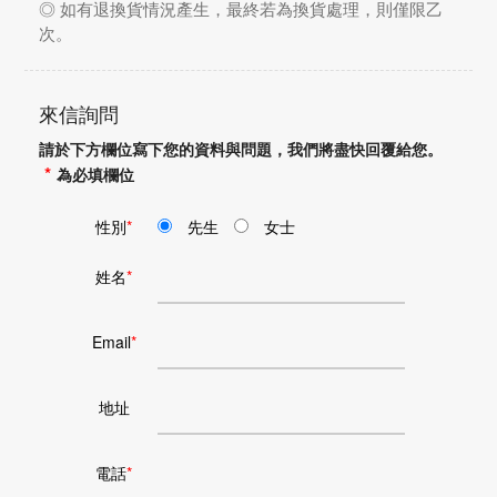
◎ 如有退換貨情況產生，最終若為換貨處理，則僅限乙
次。
來信詢問
請於下方欄位寫下您的資料與問題，我們將盡快回覆給您。
*
為必填欄位
性別
*
先生
女士
姓名
*
Email
*
地址
電話
*