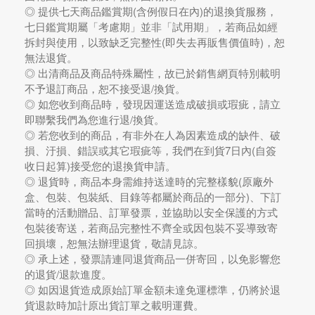
◎ 提供七天商品鑑賞期(含例假日在內)的退換貨服務，
七日鑑賞期屬「考慮期」並非「試用期」，若商品如經
拆封與使用，以致缺乏完整性(即失去再販售價值時)，恕
無法退貨。
◎ 出清商品及商品特殊屬性，故已於銷售網頁特別載明
不予退訂商品，恕不接受退/換貨。
◎ 如您收到商品時，發現因運送造成破損或瑕疵，請立
即聯繫我們為您進行退/換貨。
◎ 若您收到的商品，有非外在人為因素造成的缺件、破
損、汙損、錯誤或其它瑕疵等，我們在到貨7日內(自簽
收日起算)接受您的退換貨申請。
◎ 退貨時，商品本身需維持送達時的完整樣貌(原廠外
盒、包裝、包裝紙、目錄等都屬於商品的一部分)、下訂
當時的活動贈品、訂單發票，並協助以安全保護的方式
包裝後寄送，若商品完整性不齊全或因包裝不妥導致寄
回損壞，恕無法辦理退貨，敬請見諒。
◎ 承上述，發票請連同退貨商品一併寄回，以免影響您
的退貨/退款進度。
◎ 如因退貨造成原始訂單金額未達免運標準，仍將於退
貨退款時加計原出貨訂單之載明運費。