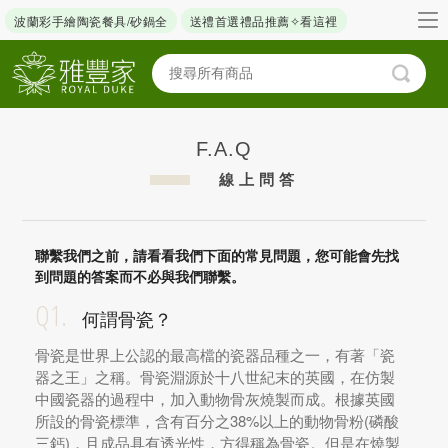
波蘭彩手繪陶瓷餐具/砂鍋全
送禮首選禮品推薦✧看這裡
F.A.Q
線上問答
聯繫我們之前，請看看我們下面的常見問題，您可能會先找
到問題的答案而不必與我們聯繫。
Q1.
何謂骨瓷？
骨瓷是世界上公認的最高檔的瓷器品種之一，有著「瓷
器之王」之稱。骨瓷淵源於十八世紀末的英國，在仿製
中國瓷器的過程中，加入動物骨灰燒製而成。根據英國
所設的骨瓷標準，含有百分之38%以上的動物骨粉(磷酸
三鈣)，且成品具有透光性，方得稱為骨瓷。但是在燒製