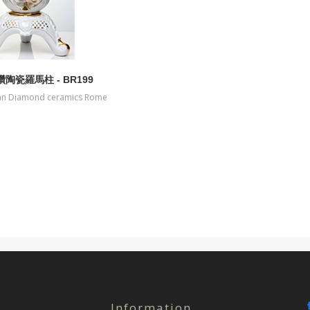
陶瓷羅馬柱 - BR199
ian Diamond ceramics Rome
pillar
Information