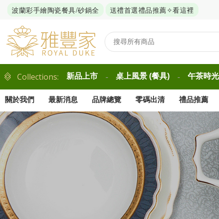
波蘭彩手繪陶瓷餐具/砂鍋全
送禮首選禮品推薦✧看這裡
Collections:
新品上市
桌上風景 (餐具)
午茶時光 
-
-
關於我們
最新消息
品牌總覽
零碼出清
禮品推薦