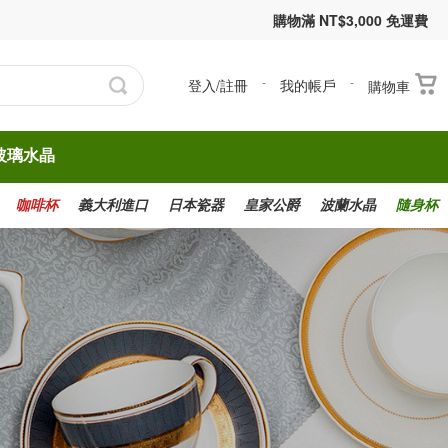
購物滿 NT$3,000 免運費
登入/註冊
-
我的帳戶
-
購物車
玻璃水晶
咖啡杯
義大利進口
日本瓷器
皇家公爵
波蘭水晶
隨身杯