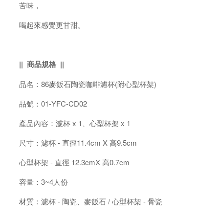
苦味，
喝起來感覺更甘甜。
|| 商品規格
||
品名：86麥飯石陶瓷咖啡濾杯(附心型杯架)
品號：01-YFC-CD02
產品內容：濾杯 x 1、心型杯架 x 1
尺寸：濾杯 - 直徑11.4cm X 高9.5cm
心型杯架 - 直徑 12.3cmX 高0.7cm
容量：3~4人份
材質：濾杯 - 陶瓷、麥飯石 / 心型杯架 - 骨瓷