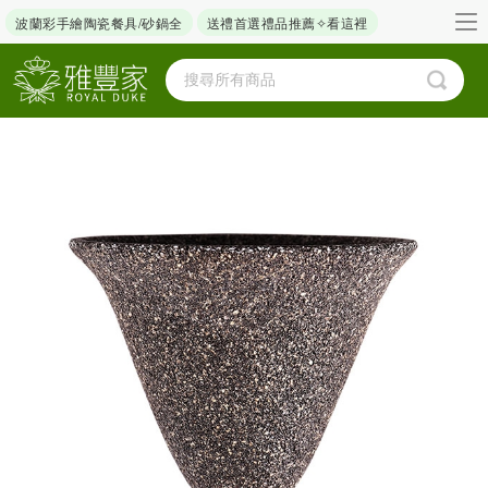
波蘭彩手繪陶瓷餐具/砂鍋全
送禮首選禮品推薦✧看這裡