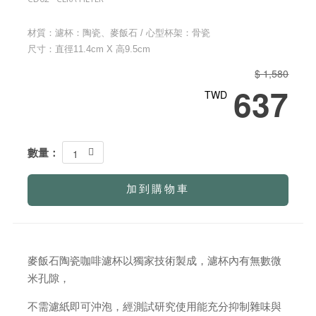
材質：濾杯：陶瓷、麥飯石 / 心型杯架：骨瓷
尺寸：直徑11.4cm X 高9.5cm
$ 1,580
637
TWD
數量：
1
加到購物車
麥飯石陶瓷咖啡濾杯以獨家技術製成，濾杯內有無數微
米孔隙，
不需濾紙即可沖泡，經測試研究使用能充分抑制雜味與