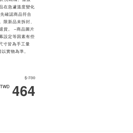
品在急遽溫度變化
請先確認商品符合
。限新品未拆封、
退貨。 –商品圖片
幕設定等因素有些
品尺寸皆為手工量
請以實物為準。
$ 730
464
TWD