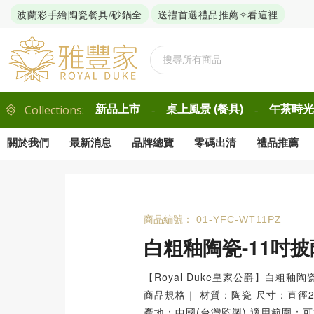
波蘭彩手繪陶瓷餐具/砂鍋全
送禮首選禮品推薦✧看這裡
Collections:
新品上市
桌上風景 (餐具)
午茶時光 
-
-
關於我們
最新消息
品牌總覽
零碼出清
禮品推薦
商品編號：
01-YFC-WT11PZ
白粗釉陶瓷-11吋
【Royal Duke皇家公爵】白粗釉陶
商品規格｜ 材質：陶瓷 尺寸：直徑28
產地：中國(台灣監製) 適用範圍：