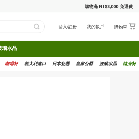
購物滿 NT$3,000 免運費
登入/註冊
-
我的帳戶
-
購物車
玻璃水晶
咖啡杯
義大利進口
日本瓷器
皇家公爵
波蘭水晶
隨身杯