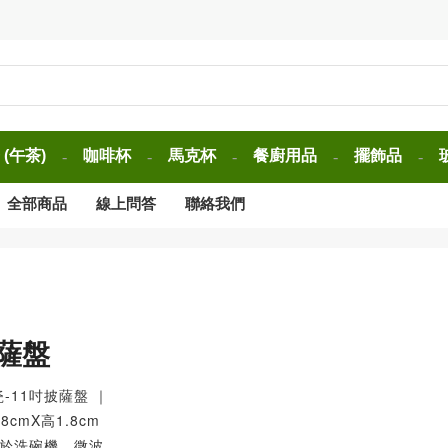
(午茶)
咖啡杯
馬克杯
餐廚用品
擺飾品
-
-
-
-
-
全部商品
線上問答
聯絡我們
披薩盤
瓷-11吋披薩盤 ｜
cmX高1.8cm
可於洗碗機、微波