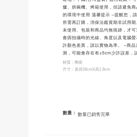
爐、烘碗機、烤箱使用，但請避免商
的環境中使用 溫馨提示 –提醒您，
所需再訂購，消保法鑑賞期非試用期
未使用、包裝和商品均無痕跡，才可
會因拍攝時的光線、角度以及電腦螢
許顏色差異，請以實物為準。 –商
測，可能會存在有±5cm少許誤差，
材質：陶瓷
尺寸：直徑28cmX高1.8cm
數量：
數量已銷售完畢