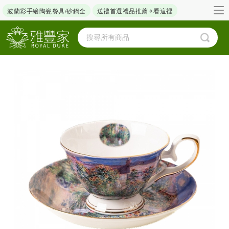
波蘭彩手繪陶瓷餐具/砂鍋全
送禮首選禮品推薦✧看這裡