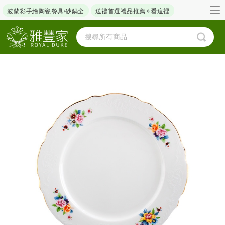
波蘭彩手繪陶瓷餐具/砂鍋全
送禮首選禮品推薦✧看這裡