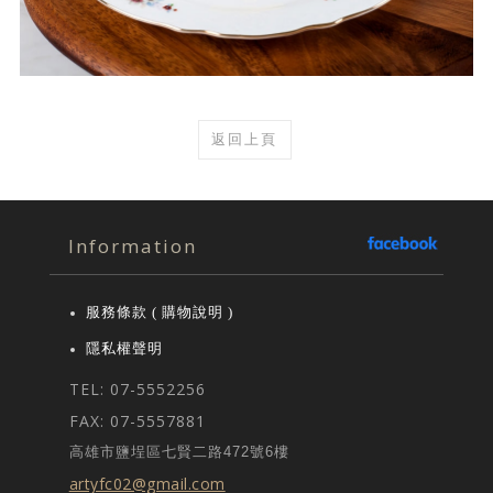
返回上頁
Information
服務條款 ( 購物說明 )
隱私權聲明
TEL: 07-5552256
FAX: 07-5557881
高雄市鹽埕區七賢二路472號6樓
artyfc02@gmail.com