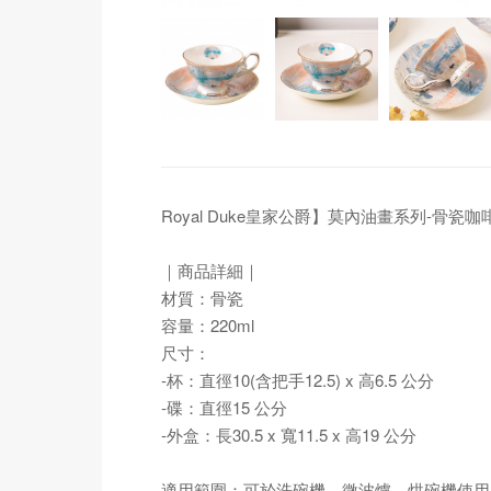
Royal Duke皇家公爵】莫內油畫系列-骨瓷
｜商品詳細｜
材質：骨瓷
容量：220ml
尺寸：
-杯：直徑10(含把手12.5) x 高6.5 公分
-碟：直徑15 公分
-外盒：長30.5 x 寬11.5 x 高19 公分
適用範圍：可於洗碗機、微波爐、烘碗機使用