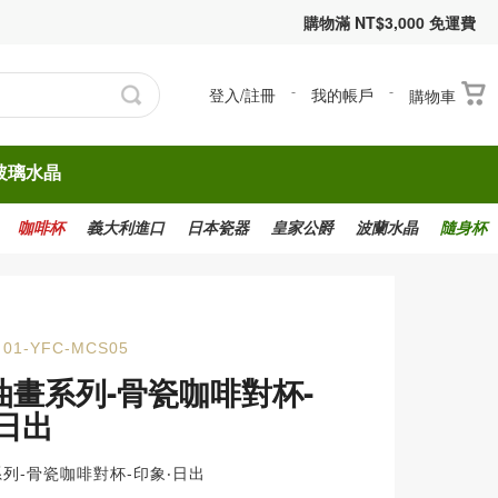
購物滿 NT$3,000 免運費
登入/註冊
-
我的帳戶
-
購物車
玻璃水晶
咖啡杯
義大利進口
日本瓷器
皇家公爵
波蘭水晶
隨身杯
01-YFC-MCS05
油畫系列-骨瓷咖啡對杯-
‧日出
列-骨瓷咖啡對杯-印象‧日出