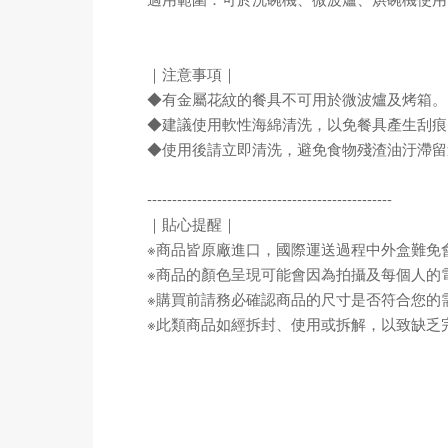
｜注意事項｜
◆有金屬花紋的餐具不可用於微波爐及烤箱。
◆建議使用軟性海綿清洗，以免餐具產生刮痕
◆使用後請立即清洗，避免食物殘渣油汙滯留
-------------------------------------------------
｜貼心提醒｜
※商品皆原廠進口，國際運送過程中外盒難免
※商品的顏色呈現可能會因為拍攝及每個人的
※購買前請務必確認商品的尺寸是否符合您的
※此類商品如經拆封、使用或拆解，以致缺乏