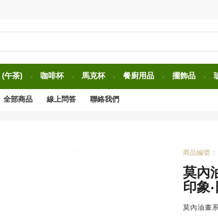
(午茶)
咖啡杯
馬克杯
餐廚用品
擺飾品
-
-
-
-
-
全部商品
線上問答
聯絡我們
商品編號：
莫內
印象
莫內油畫系