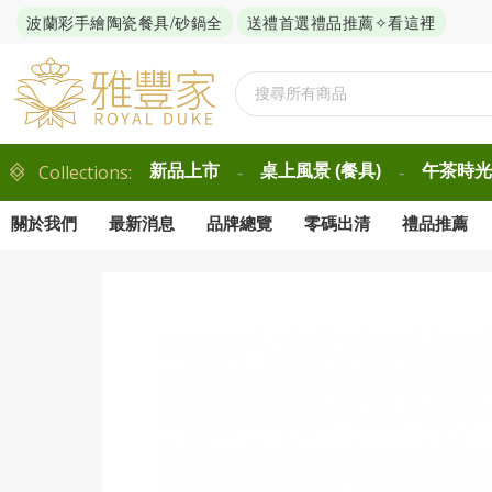
波蘭彩手繪陶瓷餐具/砂鍋全
送禮首選禮品推薦✧看這裡
Collections:
新品上市
桌上風景 (餐具)
午茶時光 
-
-
關於我們
最新消息
品牌總覽
零碼出清
禮品推薦