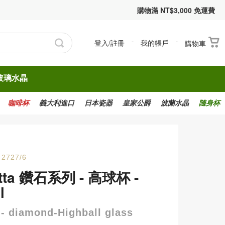
購物滿 NT$3,000 免運費
登入/註冊
-
我的帳戶
-
購物車
玻璃水晶
咖啡杯
義大利進口
日本瓷器
皇家公爵
波蘭水晶
隨身杯
2727/6
etta 鑽石系列 - 高球杯 -
l
 - diamond-Highball glass