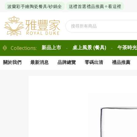
波蘭彩手繪陶瓷餐具/砂鍋全
送禮首選禮品推薦✧看這裡
Collections:
新品上市
桌上風景 (餐具)
午茶時光 
-
-
關於我們
最新消息
品牌總覽
零碼出清
禮品推薦