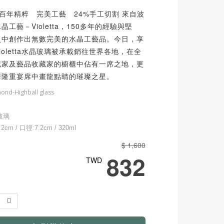
tta 百年精粹 完美工藝 24%手工切割 來自波
晶工藝－Violetta，150多年的經驗與堅
史中創作出無數完美的水晶工藝品。今日，享
ioletta水晶玻璃被承載銷往世界各地，在全
藏家及藝品收藏家的櫥櫃中佔有一席之地，更
華隆重宴席中畫龍點睛的璀璨之星。
mond-Highball glass
玻璃
cm / 口徑:7.2cm / 320ml
$ 1,600
832
TWD
1