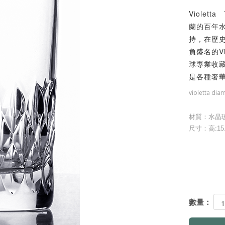
Viole
蘭的百年水
持，在歷
負盛名的V
球專業收
是各種奢
violetta dia
材質：水晶
尺寸：高:15.2
數量：