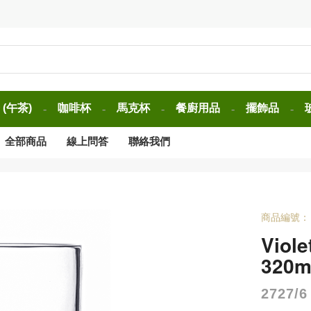
(午茶)
咖啡杯
馬克杯
餐廚用品
擺飾品
-
-
-
-
-
全部商品
線上問答
聯絡我們
商品編號：
Viol
320m
2727/6