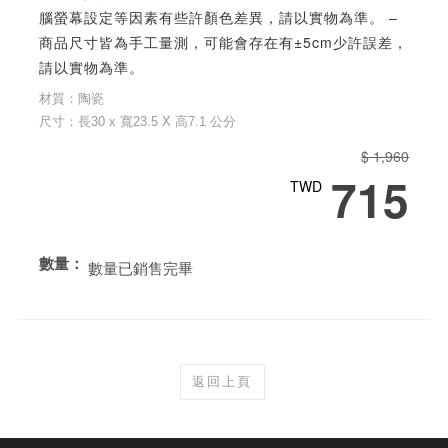
腦螢幕設定等因素有些許顏色差異，請以實物為準。 –
商品尺寸皆為手工量測，可能會存在有±5cm少許誤差，
請以實物為準。
材質：陶瓷
尺寸：長30 x 寬23.5 X 高7.1 公分
$ 1,960
715
TWD
數量：
數量已銷售完畢
返回上頁