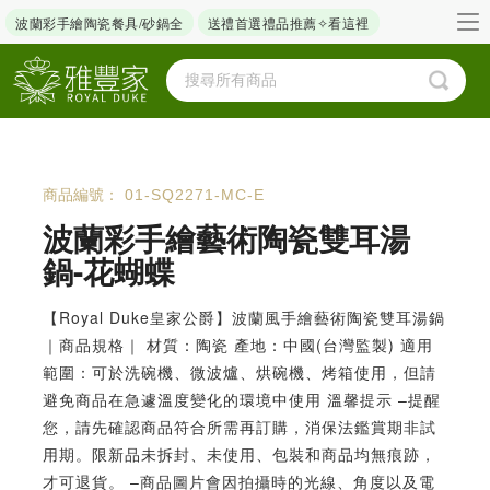
波蘭彩手繪陶瓷餐具/砂鍋全
送禮首選禮品推薦✧看這裡
商品編號：
01-SQ2271-MC-E
波蘭彩手繪藝術陶瓷雙耳湯
鍋-花蝴蝶
【Royal Duke皇家公爵】波蘭風手繪藝術陶瓷雙耳湯鍋
｜商品規格｜ 材質：陶瓷 產地：中國(台灣監製) 適用
範圍：可於洗碗機、微波爐、烘碗機、烤箱使用，但請
避免商品在急遽溫度變化的環境中使用 溫馨提示 –提醒
您，請先確認商品符合所需再訂購，消保法鑑賞期非試
用期。限新品未拆封、未使用、包裝和商品均無痕跡，
才可退貨。 –商品圖片會因拍攝時的光線、角度以及電