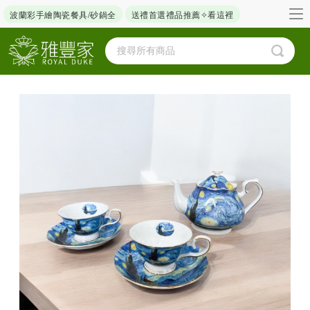
波蘭彩手繪陶瓷餐具/砂鍋全
送禮首選禮品推薦✧看這裡