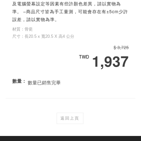
及電腦螢幕設定等因素有些許顏色差異，請以實物為
準。 –商品尺寸皆為手工量測，可能會存在有±5cm少許
誤差，請以實物為準。
材質：骨瓷
尺寸：長20.5 x 寬20.5 X 高4 公分
$ 3,725
1,937
TWD
數量：
數量已銷售完畢
返回上頁