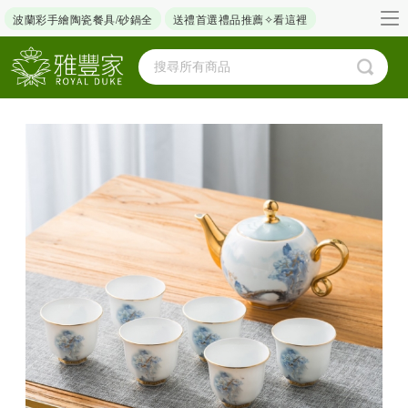
波蘭彩手繪陶瓷餐具/砂鍋全
送禮首選禮品推薦✧看這裡