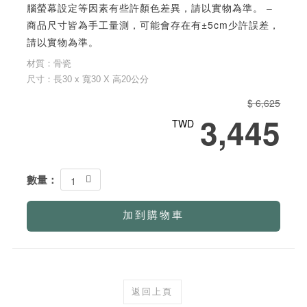
腦螢幕設定等因素有些許顏色差異，請以實物為準。 –
商品尺寸皆為手工量測，可能會存在有±5cm少許誤差，
請以實物為準。
材質：骨瓷
尺寸：長30 x 寬30 X 高20公分
$ 6,625
3,445
TWD
數量：
1
加到購物車
返回上頁