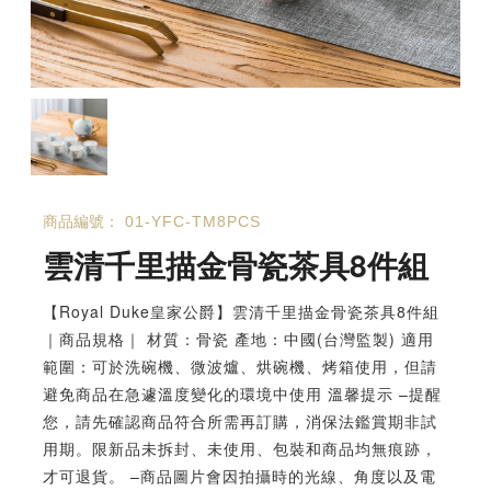
商品編號：
01-YFC-TM8PCS
雲清千里描金骨瓷茶具8件組
【Royal Duke皇家公爵】雲清千里描金骨瓷茶具8件組
｜商品規格｜ 材質：骨瓷 產地：中國(台灣監製) 適用
範圍：可於洗碗機、微波爐、烘碗機、烤箱使用，但請
避免商品在急遽溫度變化的環境中使用 溫馨提示 –提醒
您，請先確認商品符合所需再訂購，消保法鑑賞期非試
用期。限新品未拆封、未使用、包裝和商品均無痕跡，
才可退貨。 –商品圖片會因拍攝時的光線、角度以及電