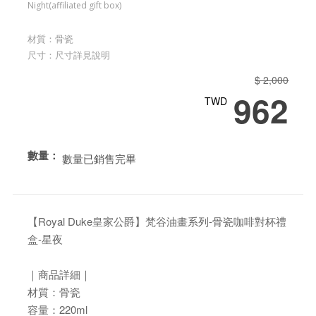
Night(affiliated gift box)
材質：骨瓷
尺寸：尺寸詳見說明
$ 2,000
962
TWD
數量：
數量已銷售完畢
【Royal Duke皇家公爵】梵谷油畫系列-骨瓷咖啡對杯禮
盒-星夜
｜商品詳細｜
材質：骨瓷
容量：220ml