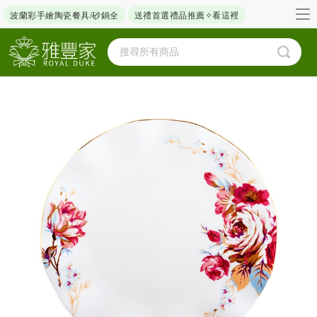
波蘭彩手繪陶瓷餐具/砂鍋全
送禮首選禮品推薦✧看這裡