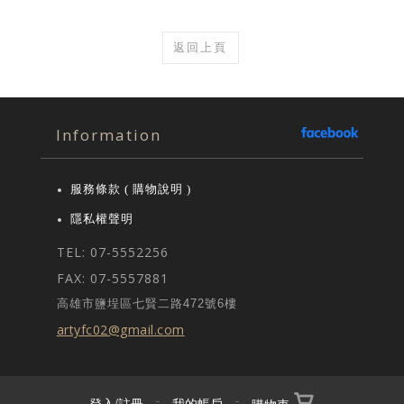
返回上頁
Information
服務條款 ( 購物說明 )
隱私權聲明
TEL: 07-5552256
FAX: 07-5557881
高雄市鹽埕區七賢二路472號6樓
artyfc02@gmail.com
登入/註冊
-
我的帳戶
-