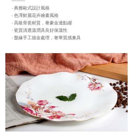
---------
‧ 典雅歐式設計風格
‧ 色澤鮮麗花卉繪畫風格
‧ 高級骨瓷材質，奢豪金邊點綴
‧ 瓷質清透溫潤具良好保溫性
‧ 盤緣手工描金處理，奢華質感兼具