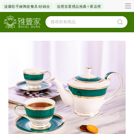
波蘭彩手繪陶瓷餐具/砂鍋全
送禮首選禮品推薦✧看這裡