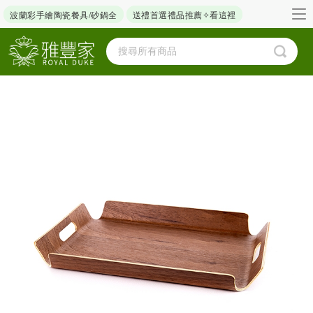
波蘭彩手繪陶瓷餐具/砂鍋全
送禮首選禮品推薦✧看這裡