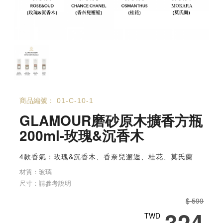
商品編號：
01-C-10-1
GLAMOUR磨砂原木擴香方瓶
200ml-玫瑰&沉香木
4款香氣：玫瑰&沉香木、香奈兒邂逅、桂花、莫氏蘭
材質：玻璃
尺寸：請參考說明
$ 599
324
TWD