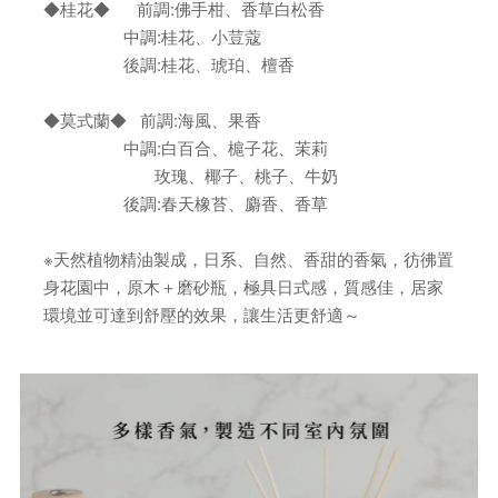
◆桂花◆ 前調:佛手柑、香草白松香
中調:桂花、小荳蔻
後調:桂花、琥珀、檀香
◆莫式蘭◆ 前調:海風、果香
中調:白百合、槴子花、茉莉
玫瑰、椰子、桃子、牛奶
後調:春天橡苔、麝香、香草
※天然植物精油製成，日系、自然、香甜的香氣，彷彿置
身花園中，原木＋磨砂瓶，極具日式感，質感佳，居家
環境並可達到舒壓的效果，讓生活更舒適～