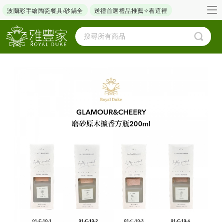
波蘭彩手繪陶瓷餐具/砂鍋全
送禮首選禮品推薦✧看這裡