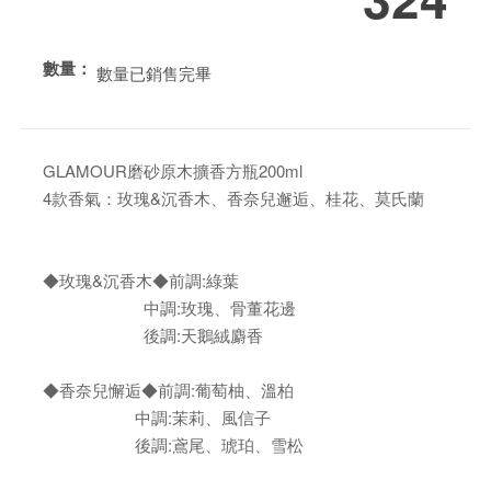
數量：
數量已銷售完畢
GLAMOUR磨砂原木擴香方瓶200ml
4款香氣：玫瑰&沉香木、香奈兒邂逅、桂花、莫氏蘭
◆玫瑰&沉香木◆前調:綠葉
中調:玫瑰、骨董花邊
後調:天鵝絨麝香
◆香奈兒懈逅◆前調:葡萄柚、溫柏
中調:茉莉、風信子
後調:鳶尾、琥珀、雪松