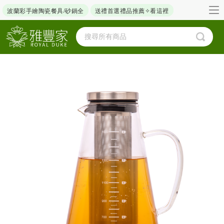
波蘭彩手繪陶瓷餐具/砂鍋全
送禮首選禮品推薦✧看這裡