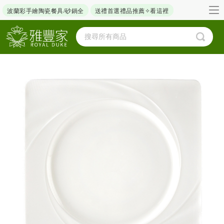
波蘭彩手繪陶瓷餐具/砂鍋全
送禮首選禮品推薦✧看這裡