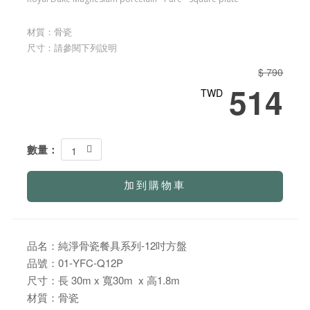
材質：骨瓷
尺寸：請參閱下列說明
$ 790
514
TWD
數量：
1
加到購物車
品名：純淨骨瓷餐具系列-12吋方盤
品號：01-YFC-Q12P
尺寸：長 30m x 寬30m x 高1.8m
材質：骨瓷