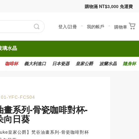
購物滿 NT$3,000 免運費
登入/註冊
-
我的帳戶
-
購物車
玻璃水晶
咖啡杯
義大利進口
日本瓷器
皇家公爵
波蘭水晶
隨身杯
01-YFC-FCS04
油畫系列-骨瓷咖啡對杯-
朵向日葵
l Duke皇家公爵】梵谷油畫系列-骨瓷咖啡對杯