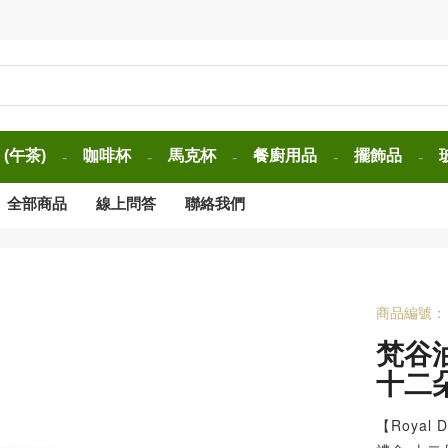
(午茶)
咖啡杯
馬克杯
餐廚用品
擺飾品
-
-
-
-
-
全部商品
線上問答
聯絡我們
商品編號：
梵谷
十二
【Roya