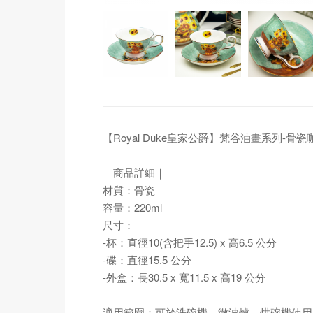
【Royal Duke皇家公爵】梵谷油畫系列-骨
｜商品詳細｜
材質：骨瓷
容量：220ml
尺寸：
-杯：直徑10(含把手12.5) x 高6.5 公分
-碟：直徑15.5 公分
-外盒：長30.5 x 寬11.5 x 高19 公分
適用範圍：可於洗碗機、微波爐、烘碗機使用