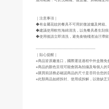
｜注意事項｜
◆有金屬花紋的餐具不可用於微波爐及烤箱。
◆建議使用軟性海綿清洗，以免餐具產生刮痕
◆使用後請立即清洗，避免食物殘渣油汙滯留
-------------------------------------------------
｜貼心提醒｜
※商品皆原廠進口，國際運送過程中外盒難免
※商品的顏色呈現可能會因為拍攝及每個人的
※購買前請務必確認商品的尺寸是否符合您的
※此類商品如經拆封、使用或拆解，以致缺乏