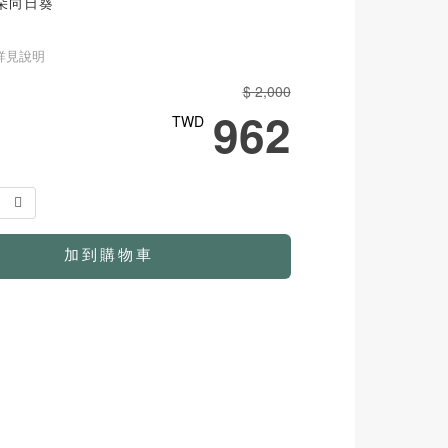
朵向日葵
詳見說明
$ 2,000
962
TWD
1
加到購物車