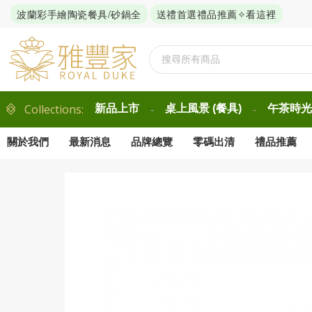
波蘭彩手繪陶瓷餐具/砂鍋全
送禮首選禮品推薦✧看這裡
Collections:
新品上市
桌上風景 (餐具)
午茶時光 
-
-
關於我們
最新消息
品牌總覽
零碼出清
禮品推薦