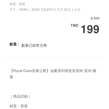
材質：骨瓷
尺寸：350ML｜直徑8.7(含把手11.2) X 高11.1 公分
$ 599
199
TWD
數量：
數量已銷售完畢
【Royal Duke皇家公爵】油畫系列骨瓷皇室杯-莫內-睡
蓮
｜商品詳細｜
材質：骨瓷