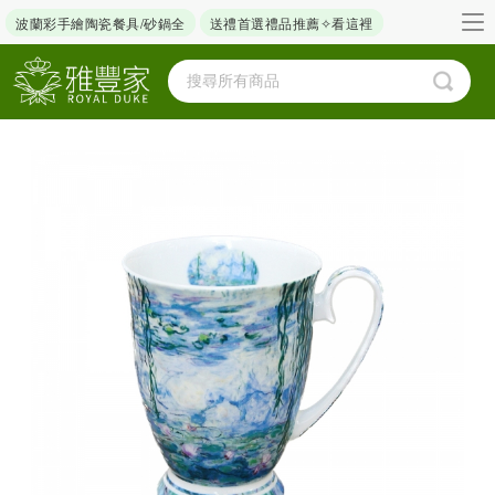
波蘭彩手繪陶瓷餐具/砂鍋全
送禮首選禮品推薦✧看這裡