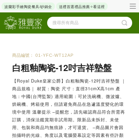
波蘭彩手繪陶瓷餐具/砂鍋全
送禮首選禮品推薦✧看這裡
商品編號：
01-YFC-WT12AP
白粗釉陶瓷-12吋吉祥墊盤
【Royal Duke皇家公爵】白粗釉陶瓷-12吋吉祥墊盤 ｜
商品規格｜ 材質：陶瓷 尺寸：直徑31cmX高1cm 產
地：中國(台灣監製) 適用範圍：可於洗碗機、微波爐、
烘碗機、烤箱使用，但請避免商品在急遽溫度變化的環
境中使用 溫馨提示 –提醒您，請先確認商品符合所需再
訂購，消保法鑑賞期非試用期。限新品未拆封、未使
用、包裝和商品均無痕跡，才可退貨。 –商品圖片會因
拍攝時的光線、角度以及電腦螢幕設定等因素有些許顏