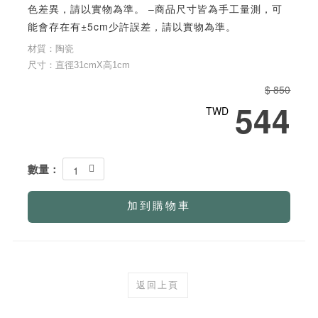
色差異，請以實物為準。 –商品尺寸皆為手工量測，可
能會存在有±5cm少許誤差，請以實物為準。
材質：陶瓷
尺寸：直徑31cmX高1cm
$ 850
544
TWD
數量：
1
加到購物車
返回上頁