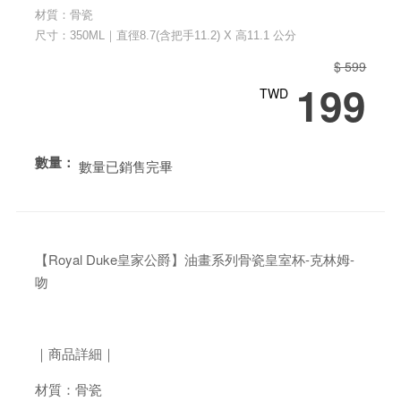
材質：骨瓷
尺寸：350ML｜直徑8.7(含把手11.2) X 高11.1 公分
$ 599
199
TWD
數量：
數量已銷售完畢
【Royal Duke皇家公爵】油畫系列骨瓷皇室杯-克林姆-
吻
｜商品詳細｜
材質：骨瓷