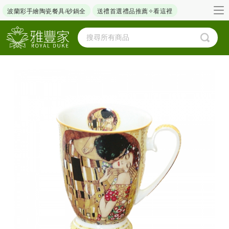
波蘭彩手繪陶瓷餐具/砂鍋全
送禮首選禮品推薦✧看這裡