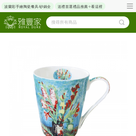
波蘭彩手繪陶瓷餐具/砂鍋全
送禮首選禮品推薦✧看這裡