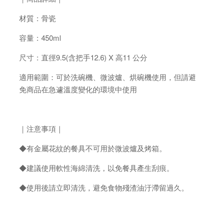
材質：骨瓷
容量：450ml
尺寸：直徑9.5(含把手12.6) X 高11 公分
適用範圍：可於洗碗機、微波爐、烘碗機使用，但請避
免商品在急遽溫度變化的環境中使用
｜注意事項｜
◆有金屬花紋的餐具不可用於微波爐及烤箱。
◆建議使用軟性海綿清洗，以免餐具產生刮痕。
◆使用後請立即清洗，避免食物殘渣油汙滯留過久。