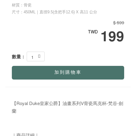
材質：骨瓷
尺寸：450ML｜直徑9.5(含把手12.6) X 高11 公分
$ 599
199
TWD
數量：
1
加到購物車
【Royal Duke皇家公爵】油畫系列V骨瓷馬克杯-梵谷-劍
蘭
｜商品詳細｜