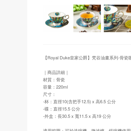
【Royal Duke皇家公爵】梵谷油畫系列-骨
｜商品詳細｜
材質：骨瓷
容量：220ml
尺寸：
-杯：直徑10(含把手12.5) x 高6.5 公分
-碟：直徑15.5 公分
-外盒：長30.5 x 寬11.5 x 高19 公分
適用範圍：可於洗碗機、微波爐、烘碗機使用