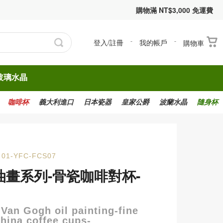
購物滿 NT$3,000 免運費
登入/註冊
-
我的帳戶
-
購物車
玻璃水晶
咖啡杯
義大利進口
日本瓷器
皇家公爵
波蘭水晶
隨身杯
01-YFC-FCS07
油畫系列-骨瓷咖啡對杯-
Van Gogh oil painting-fine
hina coffee cups-