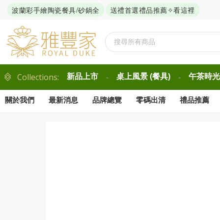
波蘭彩手繪陶瓷餐具/砂鍋全
送禮首選禮品推薦✧看這裡
Collections:
新品上市
桌上風景 (餐具)
午茶時光 
-
-
關於我們
最新消息
品牌總覽
零碼出清
禮品推薦