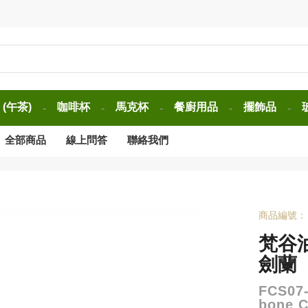
(午茶)
咖啡杯
馬克杯
餐廚用品
擺飾品
-
-
-
-
-
全部商品
線上問答
聯絡我們
商品編號：
梵谷
劍蘭
FCS07-
bone C