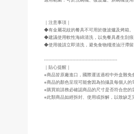
｜注意事項｜
◆有金屬花紋的餐具不可用於微波爐及烤箱。
◆建議使用軟性海綿清洗，以免餐具產生刮痕
◆使用後請立即清洗，避免食物殘渣油汙滯留
-------------------------------------------------
｜貼心提醒｜
※商品皆原廠進口，國際運送過程中外盒難免
※商品的顏色呈現可能會因為拍攝及每個人的
※購買前請務必確認商品的尺寸是否符合您的
※此類商品如經拆封、使用或拆解，以致缺乏