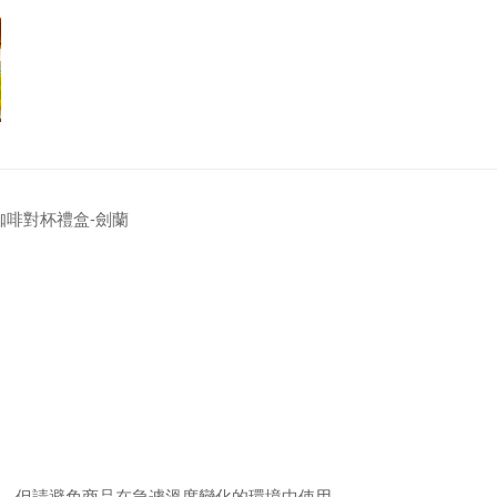
瓷咖啡對杯禮盒-劍蘭
，但請避免商品在急遽溫度變化的環境中使用