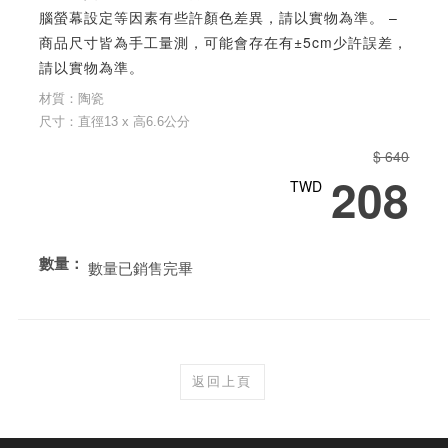
腦螢幕設定等因素有些許顏色差異，請以實物為準。 –
商品尺寸皆為手工量測，可能會存在有±5cm少許誤差，
請以實物為準。
材質：陶瓷
尺寸：直徑13 x 高6.6公分
$ 640
208
TWD
數量：
數量已銷售完畢
返回上頁