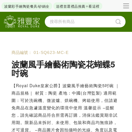
波蘭彩手繪陶瓷餐具/砂鍋全
送禮首選禮品推薦✧看這裡
商品編號：
01-SQ623-MC-E
波蘭風手繪藝術陶瓷花蝴蝶5
吋碗
【Royal Duke皇家公爵】波蘭風手繪藝術陶瓷5吋碗 ｜
商品規格｜ 材質：陶瓷 產地：中國(台灣監製) 適用範
圍：可於洗碗機、微波爐、烘碗機、烤箱使用，但請避
免商品在急遽溫度變化的環境中使用 溫馨提示 –提醒
您，請先確認商品符合所需再訂購，消保法鑑賞期非試
用期。限新品未拆封、未使用、包裝和商品均無痕跡，
才可退貨。 –商品圖片會因拍攝時的光線、角度以及電