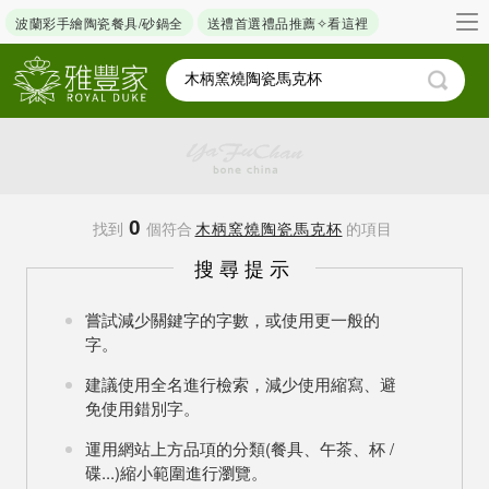
波蘭彩手繪陶瓷餐具/砂鍋全
送禮首選禮品推薦✧看這裡
0
找到
個符合
木柄窯燒陶瓷馬克杯
的項目
搜尋提示
嘗試減少關鍵字的字數，或使用更一般的
字。
建議使用全名進行檢索，減少使用縮寫、避
免使用錯別字。
運用網站上方品項的分類(餐具、午茶、杯 /
碟...)縮小範圍進行瀏覽。