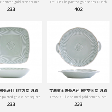
e painted gold series-9 inch
EM13FP-Ellie painted gold series-13 inch
ears plate-white
ears plate-white
233
402
陶瓷系列-8吋方盤-淺綠
艾莉描金陶瓷系列-9吋雙耳盤-淺綠
e painted gold-8 inch square
EM9SP-G-Ellie painted gold series-9 inch
plate-green
ears plate-green
233
233