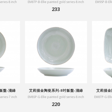
eries-8 inch
EM8TP-B-Ellie painted gold series-8 inch
EM9SP-B-Elli
square plate-white
233
飯盤-淺綠
艾莉描金陶瓷系列-8吋飯盤-淺綠
艾莉描金
series-7 inch
EM8SP-G-Ellie painted gold series-8 inch
EM8TP-G-Elli
plate-green
220