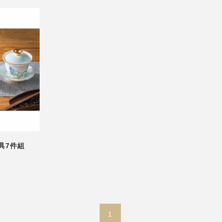
具7件組
1