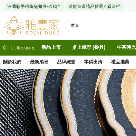
波蘭彩手繪陶瓷餐具/砂鍋全
送禮首選禮品推薦✧看這裡
Collections:
新品上市
桌上風景 (餐具)
午茶時光 
-
-
關於我們
最新消息
品牌總覽
零碼出清
禮品推薦