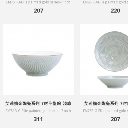
EM7SP-B-Ellie painted gold series-7 inch
EM8SP-B-Ellie painted gold s
plate-white
plate-white
207
220
艾莉描金陶瓷系列-7吋斗型碗-淺綠
艾莉描金陶瓷系列-7吋
EM7AB-G-Ellie painted gold series-7 inch
EM7SP-G-Ellie painted gold 
bowi-green
plate-green
311
207