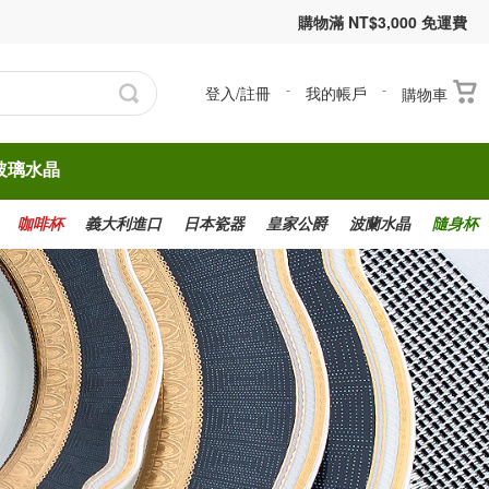
購物滿 NT$3,000 免運費
登入/註冊
-
我的帳戶
-
購物車
玻璃水晶
咖啡杯
義大利進口
日本瓷器
皇家公爵
波蘭水晶
隨身杯