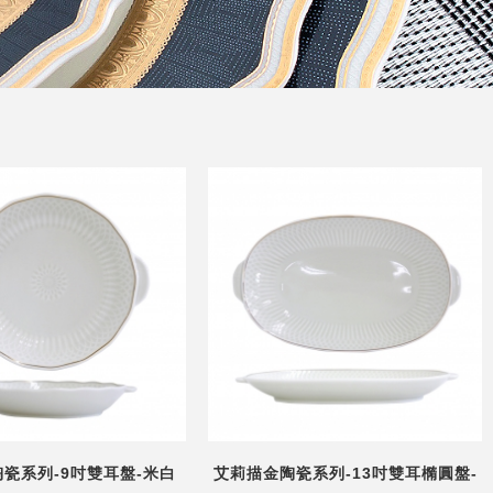
瓷系列-9吋雙耳盤-米白
艾莉描金陶瓷系列-13吋雙耳橢圓盤-
米白