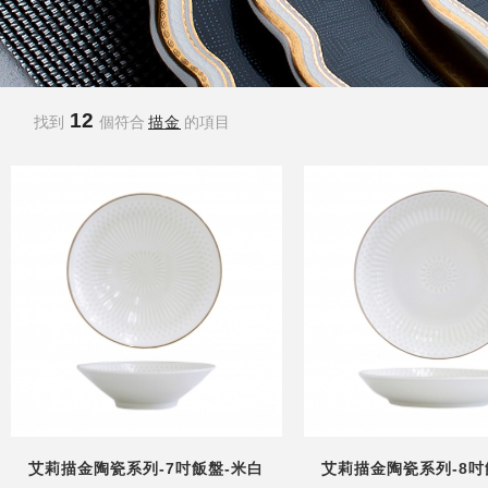
12
找到
個符合
描金
的項目
艾莉描金陶瓷系列-7吋飯盤-米白
艾莉描金陶瓷系列-8吋