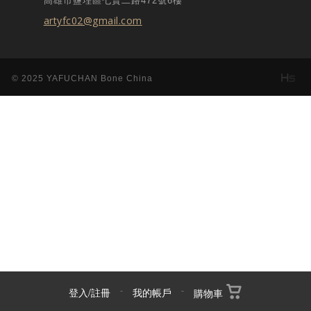
高雄市鹽埕區七賢二路472號6樓
artyfc02@gmail.com
© 2025 YAFUCHAN Bone China
登入/註冊
-
我的帳戶
-
購物車