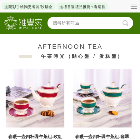
波蘭彩手繪陶瓷餐具/砂鍋全
送禮首選禮品推薦✧看這裡
AFTERNOON TEA
午茶時光 (點心盤 / 蛋糕盤)
春暖一壺四杯碟午茶組-玫紅
春暖一壺四杯碟午茶組-翡翠