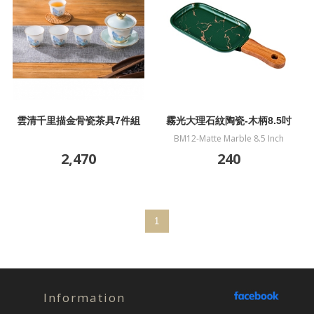
雲清千里描金骨瓷茶具7件組
霧光大理石紋陶瓷-木柄8.5吋
盤-墨綠
BM12-Matte Marble 8.5 Inch
Wooden Handle Rectangular
2,470
240
Plate-Dark Green
1
Information