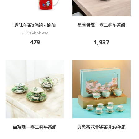
趣味午茶3件組 - 鮑伯
星空骨瓷一壺二杯午茶組
3377G-bob-set
479
1,937
白玫瑰一壺二杯午茶組
典雅茶花骨瓷茶具16件組