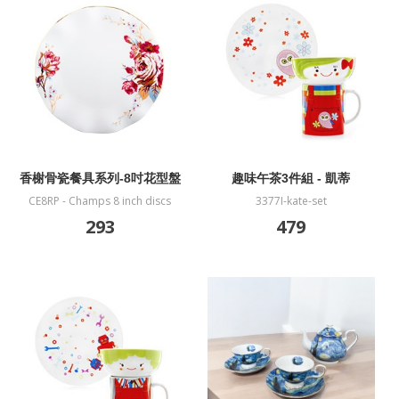
香榭骨瓷餐具系列-8吋花型盤
趣味午茶3件組 - 凱蒂
CE8RP - Champs 8 inch discs
3377I-kate-set
293
479