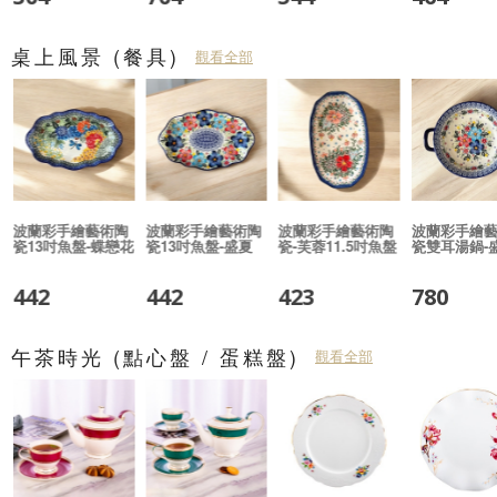
桌上風景 (餐具)
觀看全部
-
波蘭彩手繪藝術陶
波蘭彩手繪藝術陶
波蘭彩手繪藝術陶
波蘭彩手繪
瓷13吋魚盤-蝶戀花
瓷13吋魚盤-盛夏
瓷-芙蓉11.5吋魚盤
瓷雙耳湯鍋-
442
442
423
780
午茶時光 (點心盤 / 蛋糕盤)
觀看全部