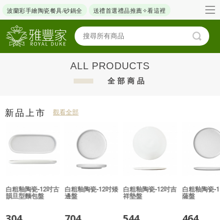
波蘭彩手繪陶瓷餐具/砂鍋全
送禮首選禮品推薦✧看這裡
ALL PRODUCTS
全部商品
新品上市
觀看全部
白粗釉陶瓷-12吋古
白粗釉陶瓷-12吋矮
白粗釉陶瓷-12吋吉
白粗釉陶瓷-1
韻旦型麵包盤
邊盤
祥墊盤
薩盤
304
704
544
464