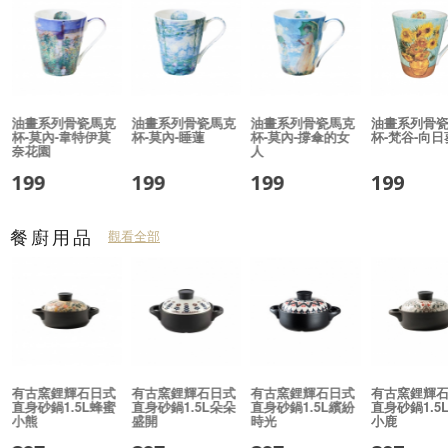
油畫系列骨瓷馬克
油畫系列骨瓷馬克
油畫系列骨瓷馬克
油畫系列骨
杯-莫內-韋特伊莫
杯-莫內-睡蓮
杯-莫內-撐傘的女
杯-梵谷-向日
奈花園
人
199
199
199
199
餐廚用品
觀看全部
有古窯鋰輝石日式
有古窯鋰輝石日式
有古窯鋰輝石日式
有古窯鋰輝
直身砂鍋1.5L蜂蜜
直身砂鍋1.5L朵朵
直身砂鍋1.5L繽紛
直身砂鍋1.5
小熊
盛開
時光
小鹿