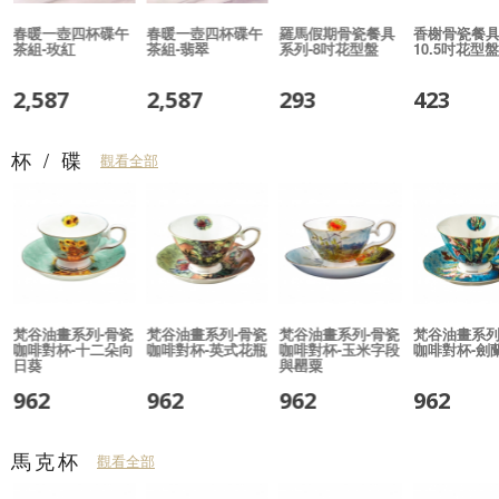
-
春暖一壺四杯碟午
春暖一壺四杯碟午
羅馬假期骨瓷餐具
香榭骨瓷餐具
茶組-玫紅
茶組-翡翠
系列-8吋花型盤
10.5吋花型盤
2,587
2,587
293
423
杯 / 碟
觀看全部
梵谷油畫系列-骨瓷
梵谷油畫系列-骨瓷
梵谷油畫系列-骨瓷
梵谷油畫系列
咖啡對杯-十二朵向
咖啡對杯-英式花瓶
咖啡對杯-玉米字段
咖啡對杯-劍
日葵
與罌粟
962
962
962
962
馬克杯
觀看全部