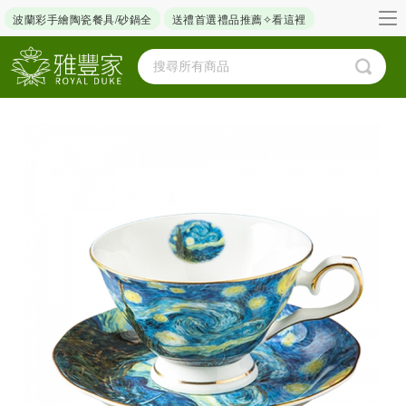
波蘭彩手繪陶瓷餐具/砂鍋全
送禮首選禮品推薦✧看這裡