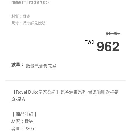
Night(affiliated gift box)
材質：骨瓷
尺寸：尺寸詳見說明
$ 2,000
962
TWD
數量：
數量已銷售完畢
【Royal Duke皇家公爵】梵谷油畫系列-骨瓷咖啡對杯禮
盒-星夜
｜商品詳細｜
材質：骨瓷
容量：220ml