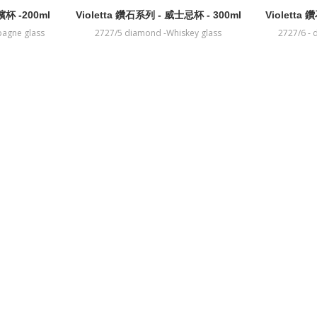
檳杯 -200ml
Violetta 鑽石系列 - 威士忌杯 - 300ml
Violetta
agne glass
2727/5 diamond -Whiskey glass
2727/6 - 