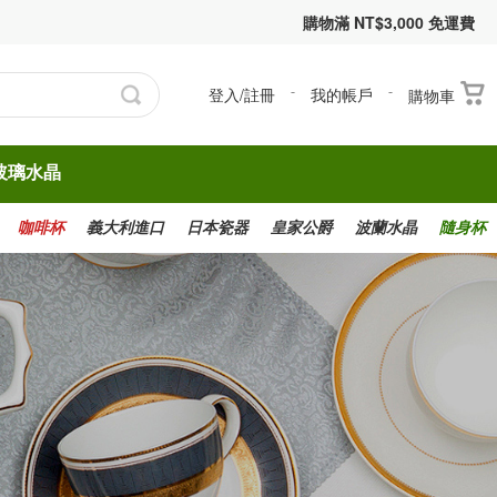
購物滿 NT$3,000 免運費
登入/註冊
-
我的帳戶
-
購物車
玻璃水晶
咖啡杯
義大利進口
日本瓷器
皇家公爵
波蘭水晶
隨身杯