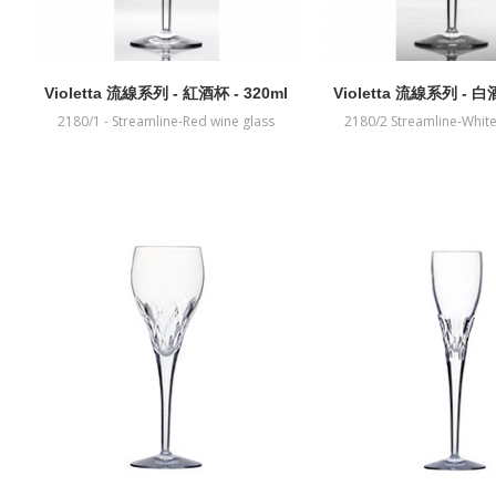
Violetta 流線系列 - 紅酒杯 - 320ml
Violetta 流線系列 - 白酒
2180/1 - Streamline-Red wine glass
2180/2 Streamline-White