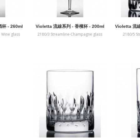
杯 - 260ml
Violetta 流線系列 - 香檳杯 - 200ml
Violetta 
 Wine glass
2180/3 Streamline-Champagne glass
2180/5 St