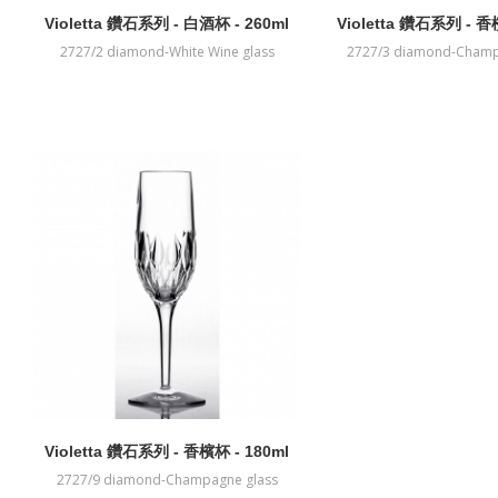
Violetta 鑽石系列 - 白酒杯 - 260ml
Violetta 鑽石系列 - 香
2727/2 diamond-White Wine glass
2727/3 diamond-Champ
Violetta 鑽石系列 - 香檳杯 - 180ml
2727/9 diamond-Champagne glass