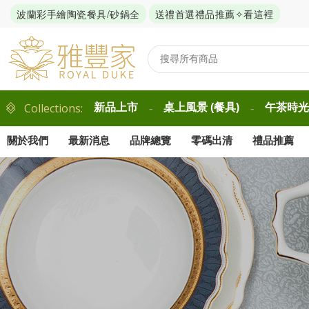
波蘭彩手繪陶瓷餐具/砂鍋全
送禮首選禮品推薦✧看這裡
Collections:
新品上市
桌上風景 (餐具)
午茶時光 
-
-
關於我們
最新消息
品牌總覽
零碼出清
禮品推薦