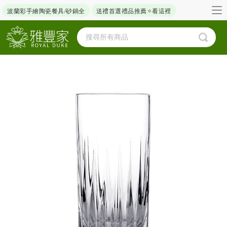
波蘭彩手繪陶瓷餐具/砂鍋全
送禮首選禮品推薦✧看這裡