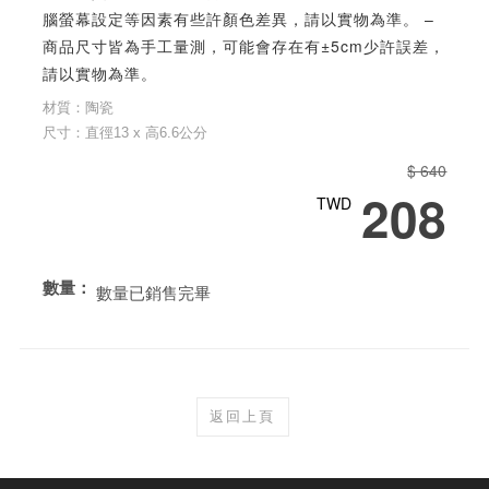
腦螢幕設定等因素有些許顏色差異，請以實物為準。 –
商品尺寸皆為手工量測，可能會存在有±5cm少許誤差，
請以實物為準。
材質：陶瓷
尺寸：直徑13 x 高6.6公分
$ 640
208
TWD
數量：
數量已銷售完畢
返回上頁