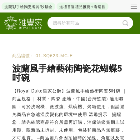
波蘭彩手繪陶瓷餐具/砂鍋全
送禮首選禮品推薦✧看這裡
商品編號：
01-SQ623-MC-E
波蘭風手繪藝術陶瓷花蝴蝶5
吋碗
【Royal Duke皇家公爵】波蘭風手繪藝術陶瓷5吋碗 ｜
商品規格｜ 材質：陶瓷 產地：中國(台灣監製) 適用範
圍：可於洗碗機、微波爐、烘碗機、烤箱使用，但請避
免商品在急遽溫度變化的環境中使用 溫馨提示 –提醒
您，請先確認商品符合所需再訂購，消保法鑑賞期非試
用期。限新品未拆封、未使用、包裝和商品均無痕跡，
才可退貨。 –商品圖片會因拍攝時的光線、角度以及電