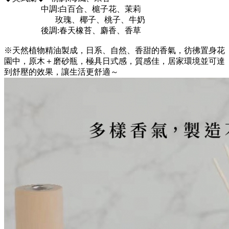
中調:白百合、槴子花、茉莉
玫瑰、椰子、桃子、牛奶
後調:春天橡苔、麝香、香草
※天然植物精油製成，日系、自然、香甜的香氣，彷彿置身花
園中，原木＋磨砂瓶，極具日式感，質感佳，居家環境並可達
到舒壓的效果，讓生活更舒適～