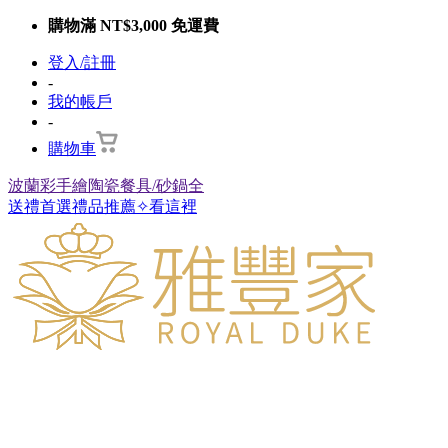
購物滿 NT$3,000 免運費
登入/註冊
-
我的帳戶
-
購物車
波蘭彩手繪陶瓷餐具/砂鍋全
送禮首選禮品推薦✧看這裡