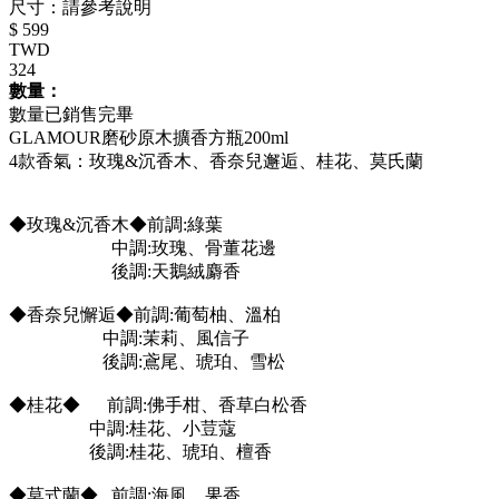
尺寸：請參考說明
$ 599
TWD
324
數量：
數量已銷售完畢
GLAMOUR磨砂原木擴香方瓶200ml
4款香氣：玫瑰&沉香木、香奈兒邂逅、桂花、莫氏蘭
◆玫瑰&沉香木◆前調:綠葉
中調:玫瑰、骨董花邊
後調:天鵝絨麝香
◆香奈兒懈逅◆前調:葡萄柚、溫柏
中調:茉莉、風信子
後調:鳶尾、琥珀、雪松
◆桂花◆ 前調:佛手柑、香草白松香
中調:桂花、小荳蔻
後調:桂花、琥珀、檀香
◆莫式蘭◆ 前調:海風、果香