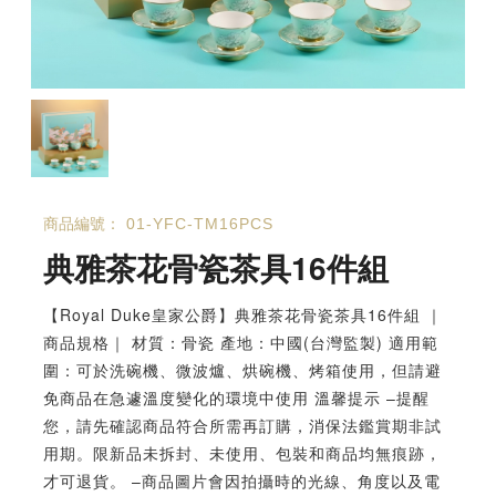
商品編號：
01-YFC-TM16PCS
典雅茶花骨瓷茶具16件組
【Royal Duke皇家公爵】典雅茶花骨瓷茶具16件組 ｜
商品規格｜ 材質：骨瓷 產地：中國(台灣監製) 適用範
圍：可於洗碗機、微波爐、烘碗機、烤箱使用，但請避
免商品在急遽溫度變化的環境中使用 溫馨提示 –提醒
您，請先確認商品符合所需再訂購，消保法鑑賞期非試
用期。限新品未拆封、未使用、包裝和商品均無痕跡，
才可退貨。 –商品圖片會因拍攝時的光線、角度以及電