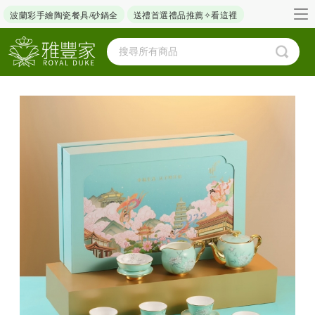
波蘭彩手繪陶瓷餐具/砂鍋全
送禮首選禮品推薦✧看這裡