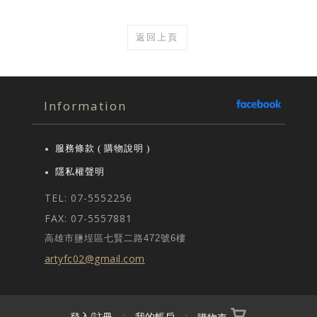
返回上頁
Information
服務條款 ( 購物說明 )
隱私權聲明
TEL: 07-5552256
FAX: 07-5557881
高雄市鹽埕區七賢二路472號6樓
artyfc02@gmail.com
登入/註冊
-
我的帳戶
-