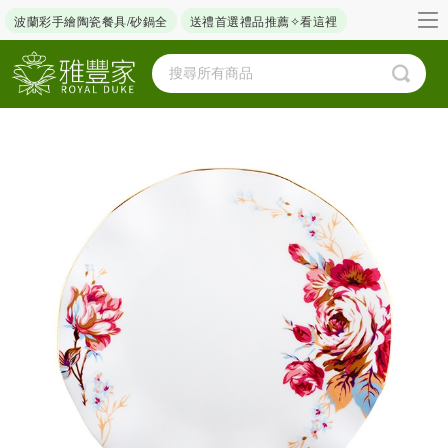
波蘭彩手繪陶瓷餐具/砂鍋全
送禮首選禮品推薦✧看這裡