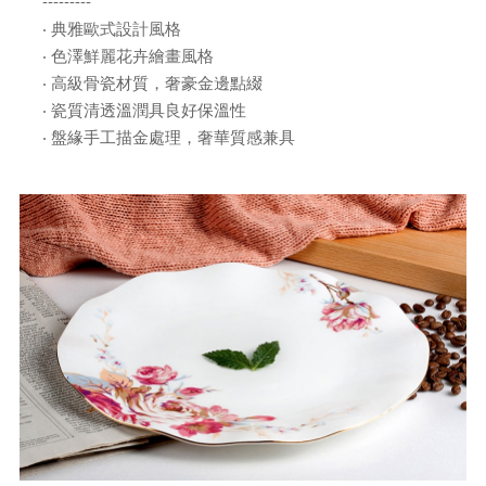
---------
‧ 典雅歐式設計風格
‧ 色澤鮮麗花卉繪畫風格
‧ 高級骨瓷材質，奢豪金邊點綴
‧ 瓷質清透溫潤具良好保溫性
‧ 盤緣手工描金處理，奢華質感兼具