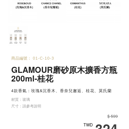
商品編號：
01-C-10-3
GLAMOUR磨砂原木擴香方瓶
200ml-桂花
4款香氣：玫瑰&沉香木、香奈兒邂逅、桂花、莫氏蘭
材質：玻璃
尺寸：請參考說明
$ 599
324
TWD