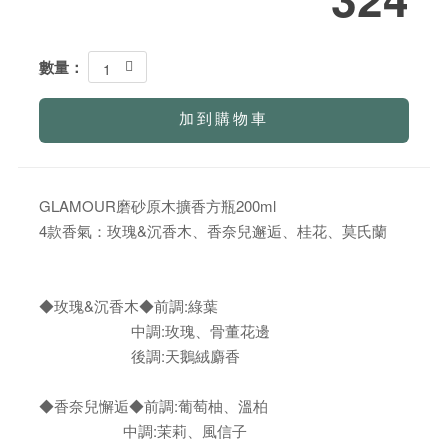
數量：
1
加到購物車
GLAMOUR磨砂原木擴香方瓶200ml
4款香氣：玫瑰&沉香木、香奈兒邂逅、桂花、莫氏蘭
◆玫瑰&沉香木◆前調:綠葉
中調:玫瑰、骨董花邊
後調:天鵝絨麝香
◆香奈兒懈逅◆前調:葡萄柚、溫柏
中調:茉莉、風信子