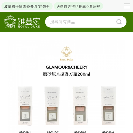
波蘭彩手繪陶瓷餐具/砂鍋全
送禮首選禮品推薦✧看這裡