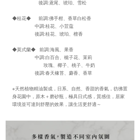
後調:鳶尾、琥珀、雪松
◆桂花◆ 前調:佛手柑、香草白松香
中調:桂花、小荳蔻
後調:桂花、琥珀、檀香
◆莫式蘭◆ 前調:海風、果香
中調:白百合、槴子花、茉莉
玫瑰、椰子、桃子、牛奶
後調:春天橡苔、麝香、香草
※天然植物精油製成，日系、自然、香甜的香氣，彷彿置
身花園中，原木＋磨砂瓶，極具日式感，質感佳，居家
環境並可達到舒壓的效果，讓生活更舒適～