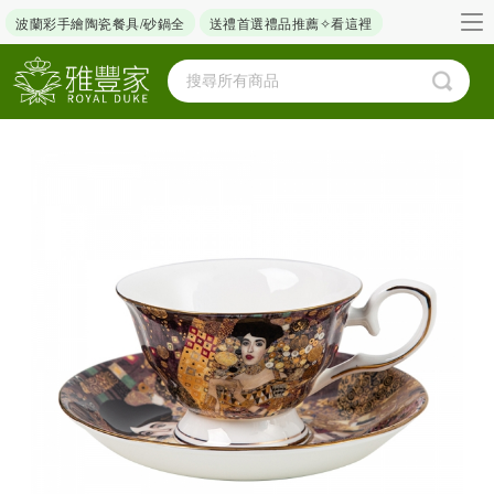
波蘭彩手繪陶瓷餐具/砂鍋全
送禮首選禮品推薦✧看這裡