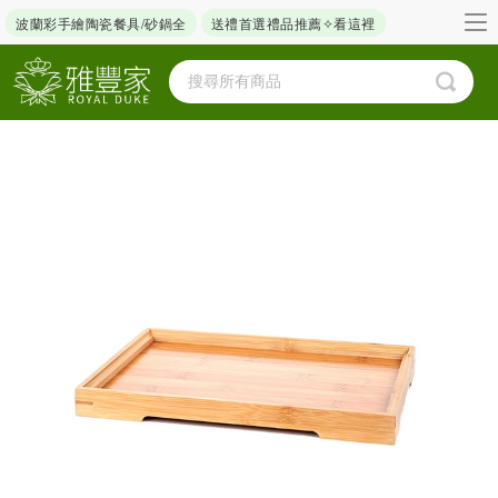
波蘭彩手繪陶瓷餐具/砂鍋全
送禮首選禮品推薦✧看這裡