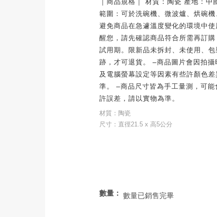
｜商品規格｜ 材質：陶瓷 產地：中國
範圍：可於洗碗機、微波爐、烘碗機
避免商品在急遽溫度變化的環境中使用
醒您，請先確認商品符合所需再訂購
試用期。限新品未拆封、未使用、包
跡，才可退貨。 –商品圖片會因拍
及電腦螢幕設定等因素有些許顏色差
準。 –商品尺寸皆為手工量測，可能
許誤差，請以實物為準。
材質：陶瓷
尺寸：直徑21.5 x 高5公分
數量：
數量已銷售完畢