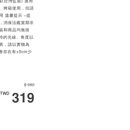
(台灣監製) 適用
、烤箱使用，但請
 溫馨提示 –提
，消保法鑑賞期非
裝和商品均無痕
攝時的光線、角度以
異，請以實物為
會存在有±5cm少
$ 980
319
TWD