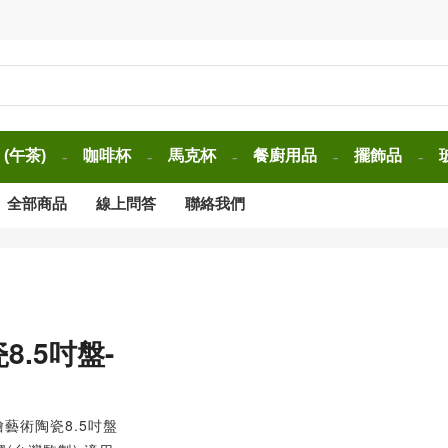
(午茶)
咖啡杯
馬克杯
餐廚用品
擺飾品
-
-
-
-
-
全部商品
線上問答
聯絡我們
.5吋盤-
繪藝術陶瓷8.5吋盤