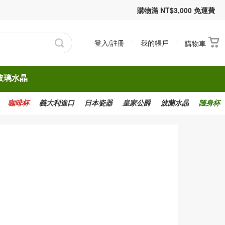
購物滿 NT$3,000 免運費
登入/註冊
-
我的帳戶
-
購物車
玻璃水晶
咖啡杯
義大利進口
日本瓷器
皇家公爵
波蘭水晶
隨身杯