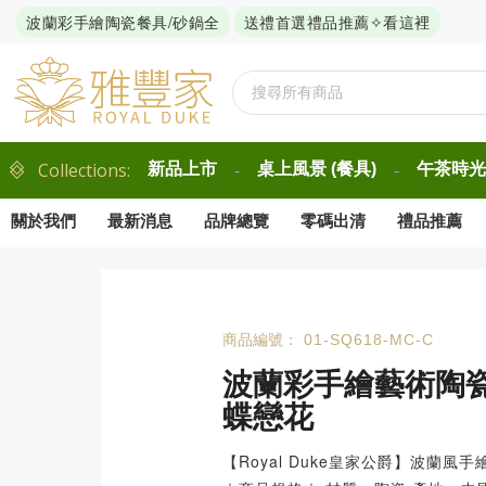
波蘭彩手繪陶瓷餐具/砂鍋全
送禮首選禮品推薦✧看這裡
Collections:
新品上市
桌上風景 (餐具)
午茶時光 
-
-
關於我們
最新消息
品牌總覽
零碼出清
禮品推薦
商品編號：
01-SQ618-MC-C
波蘭彩手繪藝術陶瓷8
蝶戀花
【Royal Duke皇家公爵】波蘭風手