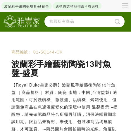
波蘭彩手繪陶瓷餐具/砂鍋全
送禮首選禮品推薦✧看這裡
商品編號：
01-SQ144-CK
波蘭彩手繪藝術陶瓷13吋魚
盤-盛夏
【Royal Duke皇家公爵】波蘭風手繪藝術陶瓷13吋魚
盤 ｜商品規格｜ 材質：陶瓷 產地：中國(台灣監製) 適
用範圍：可於洗碗機、微波爐、烘碗機、烤箱使用，但
請避免商品在急遽溫度變化的環境中使用 溫馨提示 –提
醒您，請先確認商品符合所需再訂購，消保法鑑賞期非
試用期。限新品未拆封、未使用、包裝和商品均無痕
跡，才可退貨。 –商品圖片會因拍攝時的光線、角度以