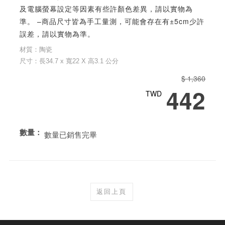
及電腦螢幕設定等因素有些許顏色差異，請以實物為
準。 –商品尺寸皆為手工量測，可能會存在有±5cm少許
誤差，請以實物為準。
材質：陶瓷
尺寸：長34.7 x 寬22 X 高3.1 公分
$ 1,360
442
TWD
數量：
數量已銷售完畢
返回上頁