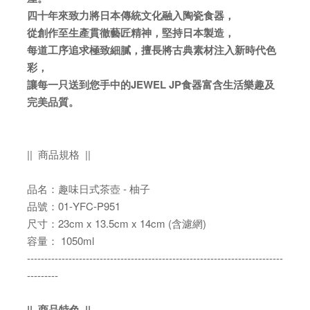
四十年來致力將日本傳統文化融入陶瓷食器，
從創作至生產貫徹藝匠精神，堅持日本製造，
每道工序追求極致細膩，擅長將古典素材注入新時代色
彩，
讓每一只送到您手中的JEWEL JP食器富含生活樂趣及
完美品質。
||
商品規格
||
品名：趣味日式茶壺 - 柚子
品號：01-YFC-P951
尺寸：23
cm
x
13.5
cm
x
14cm (含濾網)
容量
：
1050
ml
--------------------------------------------------------------------------
---------
||
商品特色
||