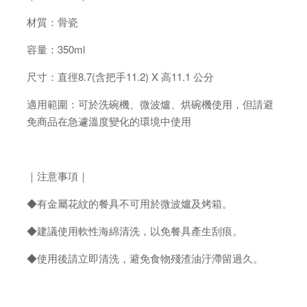
材質：骨瓷
容量：350ml
尺寸：直徑8.7(含把手11.2) X 高11.1 公分
適用範圍：可於洗碗機、微波爐、烘碗機使用，但請避
免商品在急遽溫度變化的環境中使用
｜注意事項｜
◆有金屬花紋的餐具不可用於微波爐及烤箱。
◆建議使用軟性海綿清洗，以免餐具產生刮痕。
◆使用後請立即清洗，避免食物殘渣油汙滯留過久。