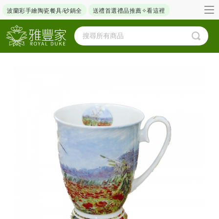
波蘭彩手繪陶瓷餐具/砂鍋全
送禮首選禮品推薦✧看這裡