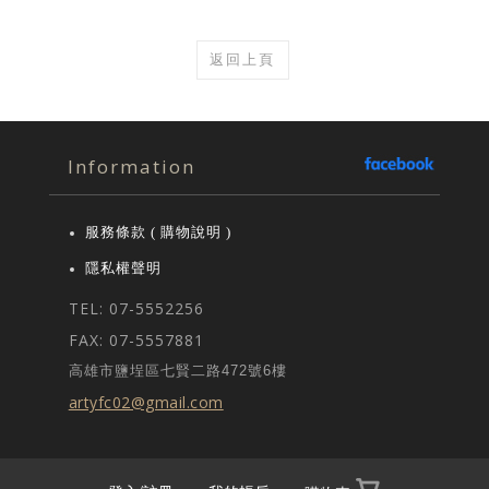
返回上頁
Information
服務條款 ( 購物說明 )
隱私權聲明
TEL: 07-5552256
FAX: 07-5557881
高雄市鹽埕區七賢二路472號6樓
artyfc02@gmail.com
-
-