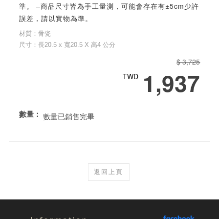
準。 –商品尺寸皆為手工量測，可能會存在有±5cm少許
誤差，請以實物為準。
材質：骨瓷
尺寸：長20.5 x 寬20.5 X 高4 公分
$ 3,725
1,937
TWD
數量：
數量已銷售完畢
返回上頁