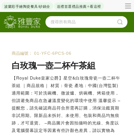
波蘭彩手繪陶瓷餐具/砂鍋全
送禮首選禮品推薦✧看這裡
商品編號：
01-YFC-6PCS-06
白玫瑰一壺二杯午茶組
【Royal Duke皇家公爵】星空&白玫瑰骨瓷一壺二杯午
茶組 ｜商品規格｜ 材質：骨瓷 產地：中國(台灣監製)
適用範圍：可於洗碗機、微波爐、烘碗機、烤箱使用，
但請避免商品在急遽溫度變化的環境中使用 溫馨提示 –
提醒您，請先確認商品符合所需再訂購，消保法鑑賞期
非試用期。限新品未拆封、未使用、包裝和商品均無痕
跡，才可退貨。 –商品圖片會因拍攝時的光線、角度以
及電腦螢幕設定等因素有些許顏色差異，請以實物為