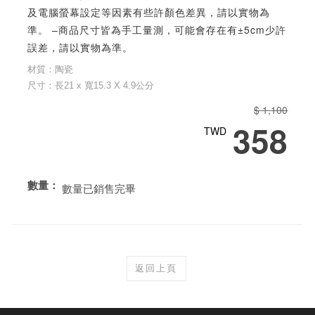
及電腦螢幕設定等因素有些許顏色差異，請以實物為
準。 –商品尺寸皆為手工量測，可能會存在有±5cm少許
誤差，請以實物為準。
材質：陶瓷
尺寸：長21 x 寬15.3 X 4.9公分
$ 1,100
358
TWD
數量：
數量已銷售完畢
返回上頁