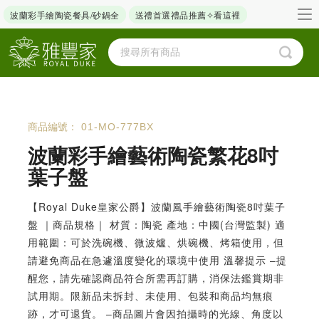
波蘭彩手繪陶瓷餐具/砂鍋全
送禮首選禮品推薦✧看這裡
商品編號：
01-MO-777BX
波蘭彩手繪藝術陶瓷繁花8吋
葉子盤
【Royal Duke皇家公爵】波蘭風手繪藝術陶瓷8吋葉子
盤 ｜商品規格｜ 材質：陶瓷 產地：中國(台灣監製) 適
用範圍：可於洗碗機、微波爐、烘碗機、烤箱使用，但
請避免商品在急遽溫度變化的環境中使用 溫馨提示 –提
醒您，請先確認商品符合所需再訂購，消保法鑑賞期非
試用期。限新品未拆封、未使用、包裝和商品均無痕
跡，才可退貨。 –商品圖片會因拍攝時的光線、角度以