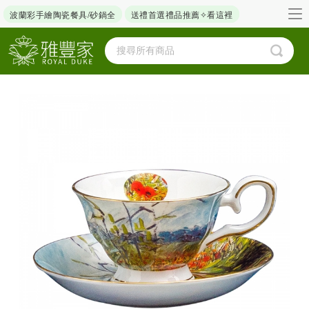
波蘭彩手繪陶瓷餐具/砂鍋全
送禮首選禮品推薦✧看這裡