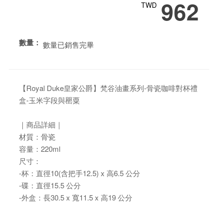
962
TWD
數量：
數量已銷售完畢
【Royal Duke皇家公爵】梵谷油畫系列-骨瓷咖啡對杯禮
盒-玉米字段與罌粟
｜商品詳細｜
材質：骨瓷
容量：220ml
尺寸：
-杯：直徑10(含把手12.5) x 高6.5 公分
-碟：直徑15.5 公分
-外盒：長30.5 x 寬11.5 x 高19 公分