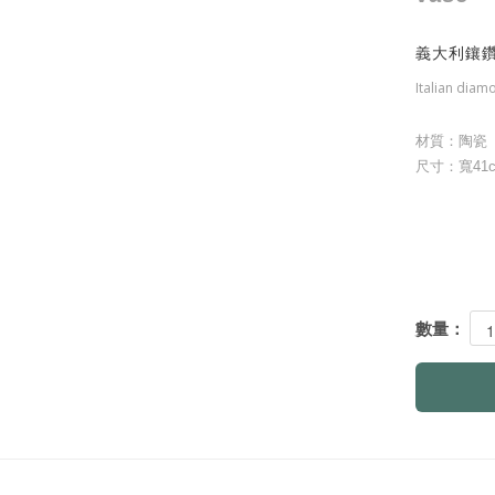
義大利鑲
Italian dia
材質：陶瓷
尺寸：寬41c
數量：