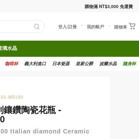
購物滿 NT$3,000 免運費
登入/註冊
-
我的帳戶
-
購物車
玻璃水晶
咖啡杯
義大利進口
日本瓷器
皇家公爵
波蘭水晶
隨身杯
01-BR100
利鑲鑽陶瓷花瓶 -
0
00 Italian diamond Ceramic