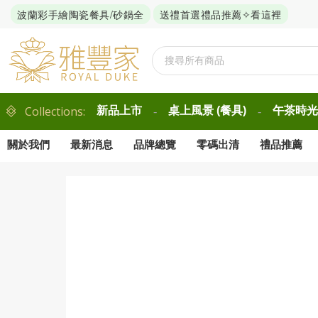
波蘭彩手繪陶瓷餐具/砂鍋全
送禮首選禮品推薦✧看這裡
Collections:
新品上市
桌上風景 (餐具)
午茶時光 
-
-
關於我們
最新消息
品牌總覽
零碼出清
禮品推薦