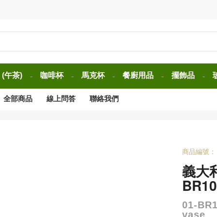
(午茶)
咖啡杯
馬克杯
餐廚用品
擺飾品
-
-
-
-
-
全部商品
線上問答
聯絡我們
商品編號：
義大
BR10
01-BR1
vase