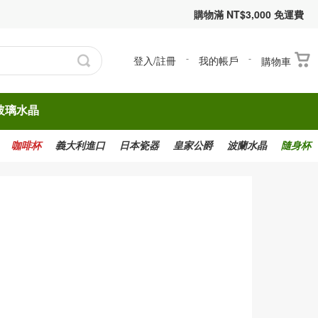
購物滿 NT$3,000 免運費
登入/註冊
-
我的帳戶
-
購物車
玻璃水晶
咖啡杯
義大利進口
日本瓷器
皇家公爵
波蘭水晶
隨身杯