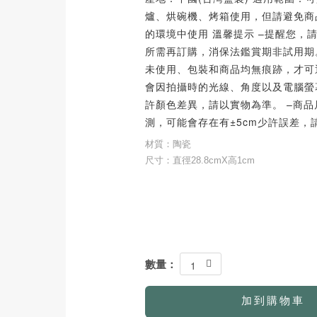
爐、烘碗機、烤箱使用，但請避免商
的環境中使用 溫馨提示 –提醒您，
所需再訂購，消保法鑑賞期非試用期
未使用、包裝和商品均無痕跡，才可
會因拍攝時的光線、角度以及電腦螢
許顏色差異，請以實物為準。 –商
測，可能會存在有±5cm少許誤差，
材質：陶瓷
尺寸：直徑28.8cmX高1cm
數量：
1
加到購物車