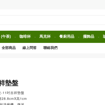
(午茶)
咖啡杯
馬克杯
餐廚用品
擺飾品
-
-
-
-
-
全部商品
線上問答
聯絡我們
吉祥墊盤
瓷-11吋吉祥墊盤
8.8cmX高1cm
可於洗碗機、微波