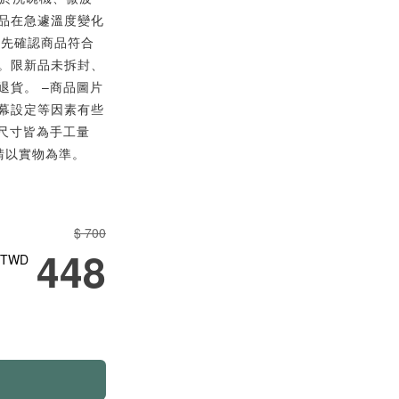
品在急遽溫度變化
請先確認商品符合
。限新品未拆封、
退貨。 –商品圖片
幕設定等因素有些
品尺寸皆為手工量
請以實物為準。
$ 700
448
TWD