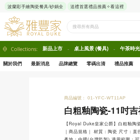
波蘭彩手繪陶瓷餐具/砂鍋全
送禮首選禮品推薦✧看這裡
Collections:
新品上市
桌上風景 (餐具)
午茶時光 
-
-
關於我們
最新消息
品牌總覽
零碼出清
禮品推薦
商品編號：
01-YFC-WT11AP
白粗釉陶瓷-11吋
【Royal Duke皇家公爵】白粗釉陶
｜商品規格｜ 材質：陶瓷 尺寸：直徑2
產地：中國(台灣監製) 適用範圍：