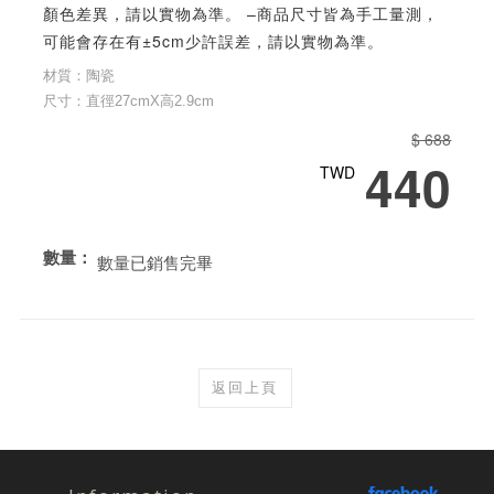
顏色差異，請以實物為準。 –商品尺寸皆為手工量測，
可能會存在有±5cm少許誤差，請以實物為準。
材質：陶瓷
尺寸：直徑27cmX高2.9cm
$ 688
440
TWD
數量：
數量已銷售完畢
返回上頁