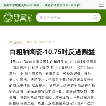
波蘭彩手繪陶瓷餐具/砂鍋全
送禮首選禮品推薦✧看這裡
商品編號：
01-YFC-WT10RS
白粗釉陶瓷-10.75吋反邊圓盤
【Royal Duke皇家公爵】白粗釉陶瓷-10.75吋反邊圓盤
｜商品規格｜ 材質：陶瓷 尺寸：直徑27cmX高2.9cm
產地：中國(台灣監製) 適用範圍：可於洗碗機、微波
爐、烘碗機、烤箱使用，但請避免商品在急遽溫度變化
的環境中使用 溫馨提示 –提醒您，請先確認商品符合所
需再訂購，消保法鑑賞期非試用期。限新品未拆封、未
使用、包裝和商品均無痕跡，才可退貨。 –商品圖片會
因拍攝時的光線、角度以及電腦螢幕設定等因素有些許